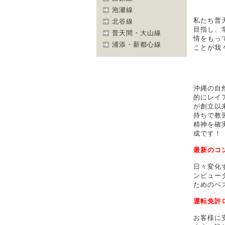
泡瀬線
私たち普
北谷線
目指し、
普天間・大山線
情をもっ
浦添・新都心線
ことが我
沖縄の自
的にレイ
が創立以
持ちで教
精神を確
成です！
最新のコ
日々変化
ンピュー
ためのベ
運転免許
お客様に