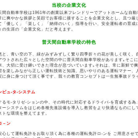
当校の企業文化
天間自動車学校は1961年の創業以来フレンドリーでアットホームな自動
常に爽やかな挨拶と笑顔でお客様に接することを企業文化とし、且つ厳
て「優しく」「楽しく」「納得のいく」指導を行い、安全運転者の育成
々の生涯の「企業文化」だと考えます。
普天間自動車学校の特色
然と、青い空の下、緑がみずみずしく繁り四季折々の花が美しく咲く、
アウトされた広々とした空間の中に普天間自動車学校があります｡そこ
来、大切に受け継いできた理念が息づいています｡それは、常に新鮮で
習を楽しみながら正しい運転技術と知識、思いやりのある運転マナー、
実に身に身つけて頂く事です、我々の教育コンセプトは一生無事故ドライ
ンピュ-タ-システム
するモ-タリゼ-ションの中、その時代に対応するドライバ-を育成する為
ターシステムをはじめ各種先進設備を導入し教習をより快適なものにし
ストな環境を整えてます。
ロ－ン
安心して運転免許をお取り頂く為に各種の運転免許ロ-ンを ご用意させ