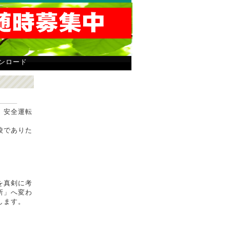
ンロード
PR
、安全運転
校でありた
を真剣に考
所」へ変わ
します。