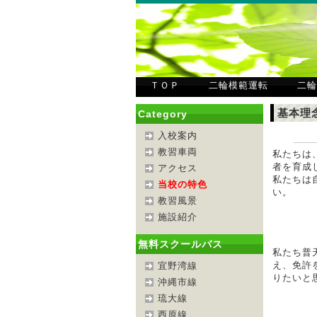
ＴＯＰ
二輪模範運転
二輪
基本理
Category
入校案内
教習車両
私たちは
者を育成
アクセス
私たちは
当校の特色
い。
教習風景
施設紹介
無料スクールバス
私たち普
え、免許
宜野湾線
りたいと
沖縄市線
琉大線
西原線