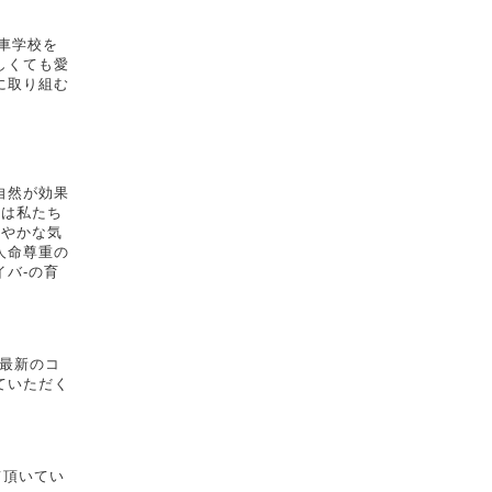
車学校を
しくても愛
に取り組む
自然が効果
には私たち
爽やかな気
人命尊重の
バ-の育
.最新のコ
ていただく
て頂いてい