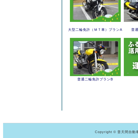
大型二輪免許（ＭＴ車）プランA
普
普通二輪免許プランB
Copyright © 普天間自動