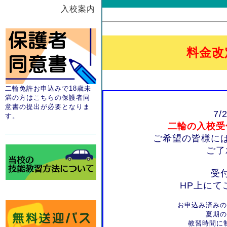
入校案内
料金改
二輪免許お申込みで18歳未
満の方はこちらの保護者同
意書の提出が必要となりま
7
す。
二輪の入校受
ご希望の皆様に
ご了
受
HP上にて
お申込み済みの
夏期の
教習時間に