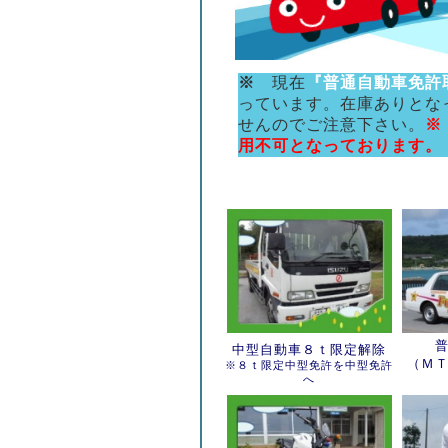
※
現在
『普通自動車免許
っています。在庫ありとな
せんのでご注意下さい。
※
用不可となっております。
中型自動車８ｔ限定解除
（Ｍ
※８ｔ限定中型免許を中型免許
へ