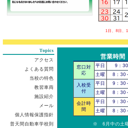
1日、8日、1
Topics
営業時間
アクセス
平日
9：30
窓口対
よくある質問
応
土曜
8：30
当校の特色
平日
9：30
入校受
教習車両
付
土曜
8：30
施設紹介
平日
9：30
会計時
メール
間
土曜
8：30
個人情報保護指針
普天間自動車学校則
※ 6月中の土